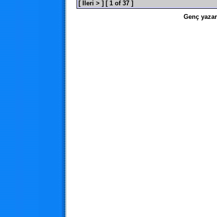
[ İleri > ]
[ 1 of 37 ]
Genç yazar