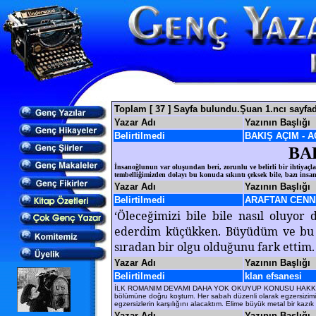
Toplam [ 37 ] Sayfa bulundu.Şuan 1.ncı sayfad
Yazar Adı
Yazının Başlığı
Belirtilmedi
BAKIŞ AÇIM - A
BA
İnsanoğlunun var oluşundan beri, zorunlu ve belirli bir ihtiyaçla
tembelliğimizden dolayı bu konuda sıkıntı çeksek bile, bazı insan
Yazar Adı
Yazının Başlığı
Belirtilmedi
ARAFTAN CENN
‘Öleceğimizi bile bile nasıl oluyor
ederdim küçükken. Büyüdüm ve bu t
sıradan bir olgu olduğunu fark ettim
Yazar Adı
Yazının Başlığı
Belirtilmedi
klan efsanesi
İLK ROMANIM DEVAMI DAHA YOK OKUYUP KONUSU HAKKINDA
bölümüne doğru koştum. Her sabah düzenli olarak egzersizimi
egzersizlerin karşılığını alacaktım. Elime büyük metal bir k
Yazar Adı
Yazının Başlığı