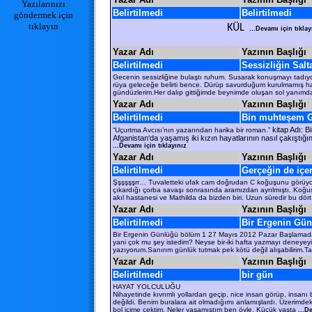
Yazılarınızı
Belirtilmedi
Belirtilmedi
göndermek için
tıklayın
KÜL
...Devamı için tıklay
Yazar Adı
Yazının Başlığı
Belirtilmedi
Sessizliğin Salt
Gecenin sessizliğine bulaştı ruhum. Susarak konuşmayı tadı
rüya geleceğe belirti bence. Dürüp savurduğum kurulmamış hayal
gündüzlerim.Her dalıp gittiğimde beynimde oluşan sol yanımd
Yazar Adı
Yazının Başlığı
Belirtilmedi
Bin muhteşem 
kitap
Adı: B
“Uçurtma Avcısı’nın yazarından harika bir roman.”
Afganistan‘da yaşamış iki kızın hayatlarının nasıl çakıştığı
...Devamı için tıklayınız
Yazar Adı
Yazının Başlığı
Belirtilmedi
Gerçeğin de içer
Şşşşşşrr… Tuvaletteki ufak cam doğrudan C koğuşunu görüyordu
çıkardığı çorba savaşı sonrasında aramızdan ayrılmıştı. Koğuş
akıl hastanesi ve Mathilda da bizden biri. Uzun süredir bu dör
Yazar Adı
Yazının Başlığı
Belirtilmedi
Bir Ergenin Gü
Bir Ergenin Günlüğü bölüm 1 27 Mayıs 2012 Pazar Başlamadan
yani çok mu şey istedim? Neyse bir-iki hafta yazmayı deneyey
yazıyorum.Sanırım günlük tutmak pek kötü değil alışabilirim.T
Yazar Adı
Yazının Başlığı
Belirtilmedi
bir gün
HAYAT YOLCULUĞU
Nihayetinde kıvrımlı yollardan geçip, nice insan görüp, insanı 
değildi. Benim buralara ait olmadığımı anlamışlardı. Üzerimd
bol içime çektim. Neler yaşamıştım ben öyle. Küçük yaşta
...De