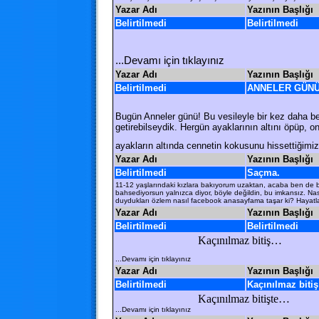
Yazar Adı
Yazının Başlığı
Belirtilmedi
Belirtilmedi
...Devamı için tıklayınız
Yazar Adı
Yazının Başlığı
Belirtilmedi
ANNELER GÜNÜN
Bugün Anneler günü! Bu vesileyle bir kez daha bel
getirebilseydik. Hergün ayaklarının altını öpüp, 
ayakların altında cennetin kokusunu hissettiğimi
Yazar Adı
Yazının Başlığı
Belirtilmedi
Saçma.
11-12 yaşlarındaki kızlara bakıyorum uzaktan, acaba ben de b
bahsediyorsun yalnızca diyor, böyle değildin, bu imkansız. Na
duydukları özlem nasıl facebook anasayfama taşar ki? Hayatla
Yazar Adı
Yazının Başlığı
Belirtilmedi
Belirtilmedi
Kaçınılmaz bitiş…
...Devamı için tıklayınız
Yazar Adı
Yazının Başlığı
Belirtilmedi
Kaçınılmaz bitiş
Kaçınılmaz bitişte…
...Devamı için tıklayınız