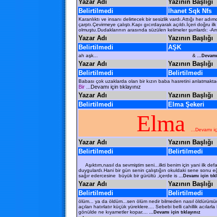
Yazar Adı
Yazının Başlığı
Belirtilmedi
İhanet Sqk Nfs
Karanlıktı ve insanı delirtecek bir sesizlik vardı.Attığı her 
çarptı.Çevirmeye çalıştı.Kapı gıcırdayarak açıldı.İçeri doğru i
olmuştu.Dudaklarının arasında süzülen kelimeler şunlardı: -A
Yazar Adı
Yazının Başlığı
Belirtilmedi
AŞK
ah aşk... &
...Devamı 
Yazar Adı
Yazının Başlığı
Belirtilmedi
Belirtilmedi
Babası çok uzaklarda olan bir kızın baba hasretini anlatmaktadı
Bir
...Devamı için tıklayınız
Yazar Adı
Yazının Başlığı
Belirtilmedi
Elma Şekeri
Elma
...Devamı iç
Yazar Adı
Yazının Başlığı
Belirtilmedi
Belirtilmedi
Aşıktım,nasıl da sevmiştim seni...ilkti benim için yani ilk d
duygulardı.Hani bir gün senin çalıştığın okuldaki sene sonu eğ
sağır edercesine büyük bir gürültü ,içerde is
...Devamı için tık
Yazar Adı
Yazının Başlığı
Belirtilmedi
Belirtilmedi
ölüm... ya da öldüm...sen ölüm nedir bilmeden nasıl öldürürsün
açıları hatırlatır küçük yüreklere.... Sebebi belli cahillik acı
gönülde ne kıyametler kopar....
...Devamı için tıklayınız