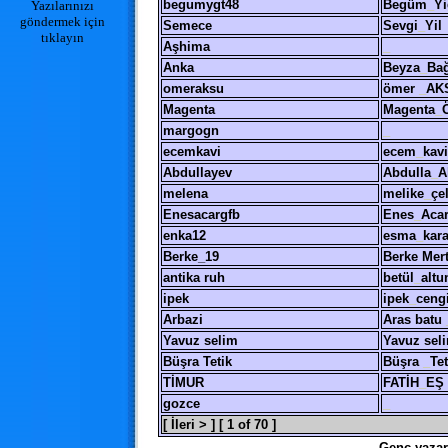
begumygt48
Begüm
_
Yi
Yazılarınızı
göndermek için
Semece
Sevgi
_
Yil
tıklayın
Aşhima
_
Anka
Beyza
_
Bağ
omeraksu
ömer
_
AK
Magenta
Magenta
_
margogn
_
ecemkavi
ecem
_
kavi
Abdullayev
Abdulla
_
A
melena
melike
_
çe
Enesacargfb
Enes
_
Aca
enka12
esma
_
kar
Berke_19
Berke Mer
antika ruh
betül
_
altu
ipek
ipek
_
ceng
Arbazi
Aras batu
Yavuz selim
Yavuz sel
Büşra Tetik
Büşra
_
Tet
TİMUR
FATİH
_
EŞ
gozce
_
[ İleri > ]
[ 1 of 70 ]
Genç yazar