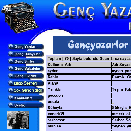
Toplam [ 70 ] Sayfa bulundu.Şuan 1.ncı sayfad
Kullanıcı Adı
Adı Soyad
aydan
aydan
_
pa
Rabin
Emrah
_
Ö
AjanX
_
Ysmkbr
Yeşim
_
Kib
geceden
_
ursula
_
Süheyla
Süheyla
_
E
tamerk35
tamerk
_
ok
serhatssz
Serhat
_
Sö
Munise
zeynep
_
yı