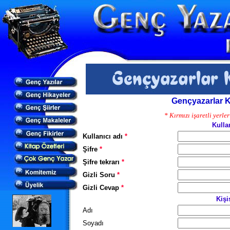
Gençyazarlar 
* Kırmızı işaretli yerle
Kullan
Kullanıcı adı
*
Şifre
*
Şifre tekrarı
*
Gizli Soru
*
Gizli Cevap
*
Kişi
Adı
Soyadı